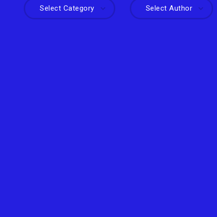
Select Category
Select Author