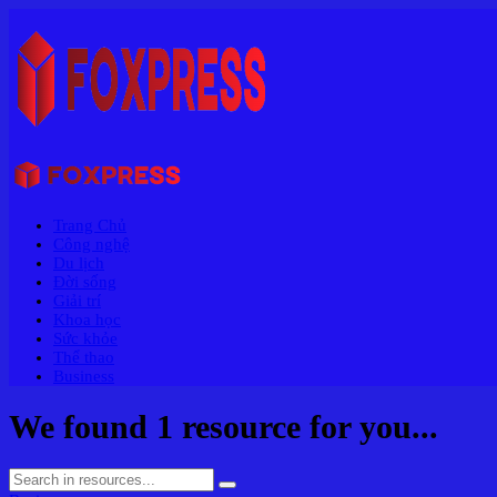
Trang Chủ
Công nghệ
Du lịch
Đời sống
Giải trí
Khoa học
Sức khỏe
Thể thao
Business
We found
1
resource for you...