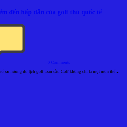
 đến hấp dẫn của golf thủ quốc tế
0
Comments
ổ xu hướng du lịch golf toàn cầu Golf không chỉ là một môn thể…