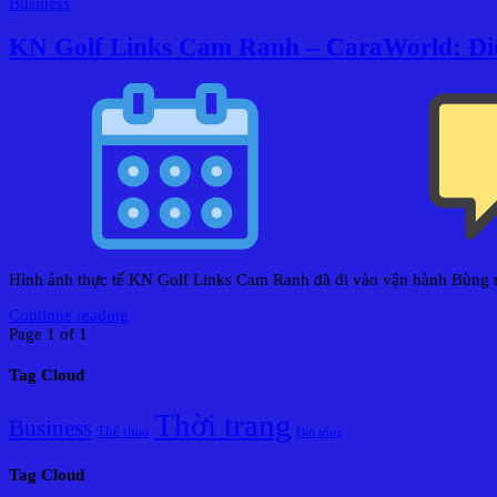
Business
KN Golf Links Cam Ranh – CaraWorld: Điểm
Hình ảnh thực tế KN Golf Links Cam Ranh đã đi vào vận hành Bùng n
Continue reading
Page 1 of 1
Tag Cloud
Thời trang
Business
Thể thao
Đời sống
Tag Cloud